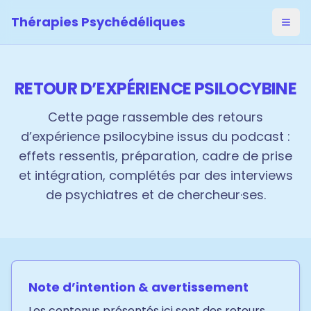
Thérapies Psychédéliques
Ouvri
RETOUR D’EXPÉRIENCE PSILOCYBINE
Cette page rassemble des retours
d’expérience psilocybine issus du podcast :
effets ressentis, préparation, cadre de prise
et intégration, complétés par des interviews
de psychiatres et de chercheur·ses.
Note d’intention & avertissement
Les contenus présentés ici sont des retours