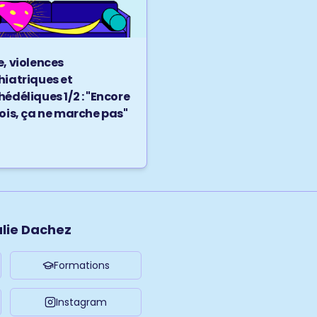
, violences
hiatriques et
édéliques 1/2 : "Encore
ois, ça ne marche pas"
ulie Dachez
Formations
Instagram