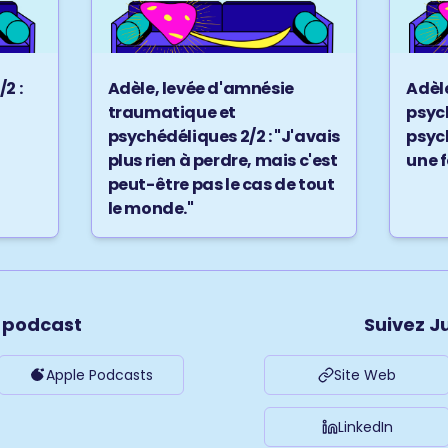
2 :
Adèle, levée d'amnésie
Adèle
traumatique et
psyc
psychédéliques 2/2 : "J'avais
psych
plus rien à perdre, mais c'est
une f
peut-être pas le cas de tout
le monde."
e podcast
Suivez J
Apple Podcasts
Site Web
LinkedIn