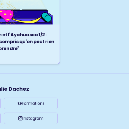
 et l'Ayahuasca 1/2 :
 compris qu'on peut rien
rendre"
ulie Dachez
Formations
Instagram