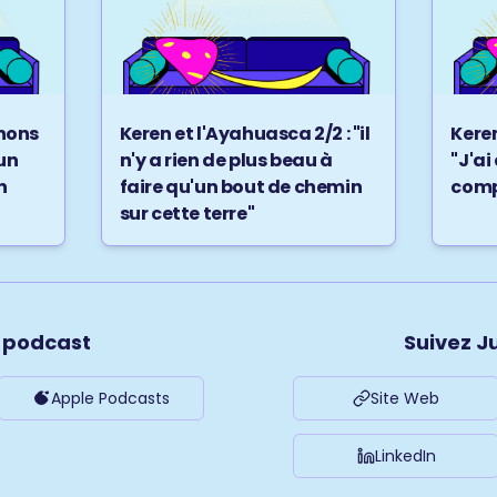
nons
Keren et l'Ayahuasca 2/2 : "il
Keren
 un
n'y a rien de plus beau à
"J'ai
n
faire qu'un bout de chemin
comp
sur cette terre"
e podcast
Suivez J
Apple Podcasts
Site Web
LinkedIn