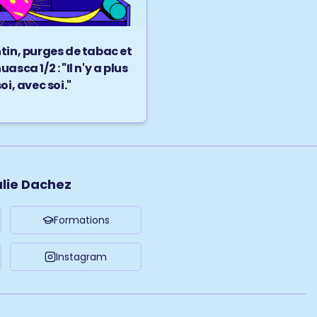
tin, purges de tabac et
asca 1/2 : "Il n'y a plus
oi, avec soi."
ulie Dachez
Formations
Instagram