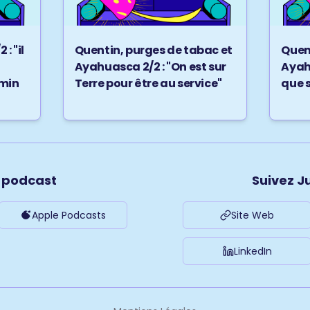
: "il
Quentin, purges de tabac et
Quen
à
Ayahuasca 2/2 : "On est sur
Ayahu
emin
Terre pour être au service"
que s
e podcast
Suivez J
Apple Podcasts
Site Web
LinkedIn